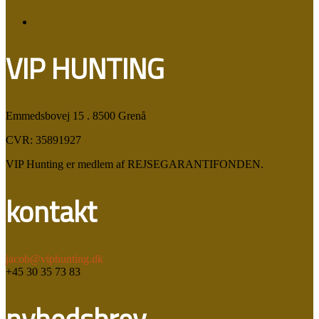
VIP HUNTING
Emmedsbovej 15 . 8500 Grenå
CVR: 35891927
VIP Hunting er medlem af REJSEGARANTIFONDEN.
kontakt
jacob@viphunting.dk
+45 30 35 73 83