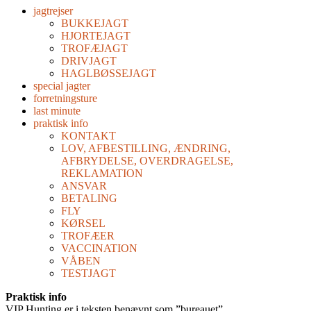
jagtrejser
BUKKEJAGT
HJORTEJAGT
TROFÆJAGT
DRIVJAGT
HAGLBØSSEJAGT
special jagter
forretningsture
last minute
praktisk info
KONTAKT
LOV, AFBESTILLING, ÆNDRING,
AFBRYDELSE, OVERDRAGELSE,
REKLAMATION
ANSVAR
BETALING
FLY
KØRSEL
TROFÆER
VACCINATION
VÅBEN
TESTJAGT
Praktisk info
VIP Hunting er i teksten benævnt som ”bureauet”.