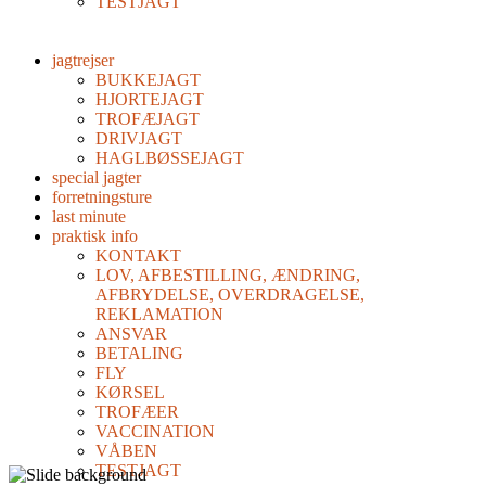
TESTJAGT
jagtrejser
BUKKEJAGT
HJORTEJAGT
TROFÆJAGT
DRIVJAGT
HAGLBØSSEJAGT
special jagter
forretningsture
last minute
praktisk info
KONTAKT
LOV, AFBESTILLING, ÆNDRING,
AFBRYDELSE, OVERDRAGELSE,
REKLAMATION
ANSVAR
BETALING
FLY
KØRSEL
TROFÆER
VACCINATION
VÅBEN
TESTJAGT