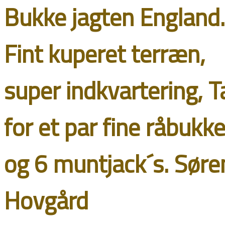
Bukke jagten England.
Fint kuperet terræn,
super indkvartering, T
for et par fine råbukk
og 6 muntjack´s. Søre
Hovgård