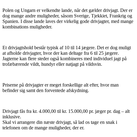
Polen og Ungarn er velkendte lande, når det gælder drivjagt. Der er
dog mange andre muligheder, såsom Sverige, Tjekkiet, Frankrig og
Spanien. I disse lande laves der virkelig gode drivjagter, med mange
kombinations muligheder.
Et drivjagtshold består typisk af 10 til 14 jægere. Det er dog muligt
at afholde drivjagter, hvor der kan deltage fra 6 til 25 jægere.
Jagterne kan flere steder også kombineres med individuel jagt på
trofæbærende vildt, hundyr eller natjagt på vildsvin.
Priserne på drivjagter er meget forskellige alt efter, hvor man
befinder sig samt den forventede afskydning.
Drivjagt fås fra kr. 4.000,00 til kr. 15.000,00 pr. jæger pr. dag – alt
inklusive.
Skal vi arrangere din næste drivjagt, så lad os tage en snak i
telefonen om de mange muligheder, der er.